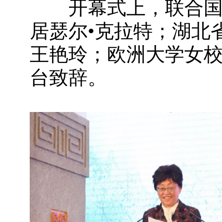
开幕式上，联合国教
居瑟尔•克拉特；湖北
王艳玲；欧洲大学女校
台致辞。